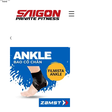
```html
```