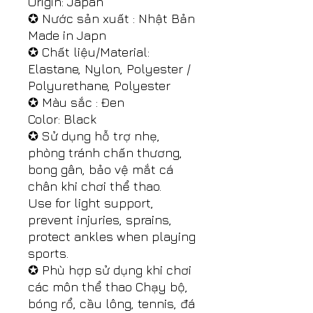
Origin: Japan
✪ Nước sản xuất : Nhật Bản
Made in Japn
✪ Chất liệu/Material:
Elastane, Nylon, Polyester /
Polyurethane, Polyester
✪ Màu sắc : Đen
Color: Black
✪ Sử dụng hỗ trợ nhẹ,
phòng tránh chấn thương,
bong gân, bảo vệ mắt cá
chân khi chơi thể thao.
Use for light support,
prevent injuries, sprains,
protect ankles when playing
sports.
✪ Phù hợp sử dụng khi chơi
các môn thể thao Chạy bộ,
bóng rổ, cầu lông, tennis, đá