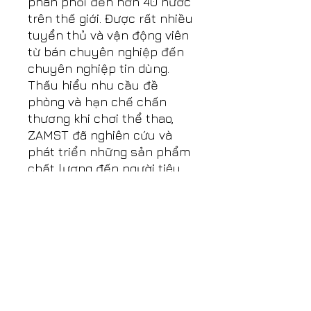
phân phối đến hơn 40 nước
trên thế giới. Được rất nhiều
tuyển thủ và vận động viên
từ bán chuyên nghiệp đến
chuyên nghiệp tin dùng.
Thấu hiểu nhu cầu đề
phòng và hạn chế chấn
thương khi chơi thể thao,
ZAMST đã nghiên cứu và
phát triển những sản phẩm
chất lượng đến người tiêu
dùng: đồ bảo hộ cổ chân,
bảo hộ đầu gối, bảo hộ lưng
và các sản phẩm liên quan
khác: bảo vệ bắp chân, bắp
tay, ngón tay, cổ tay…
ABOUT THE ZAMST BRAND
ZAMST is a prestigious
sports brand popular in