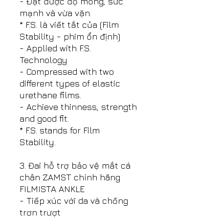
- Đạt được độ mỏng, sức
mạnh và vừa vặn.
* F.S. là viết tắt của (Film
Stability - phim ổn định)
- Applied with F.S.
Technology
- Compressed with two
different types of elastic
urethane films.
- Achieve thinness, strength
and good fit.
* F.S. stands for Film
Stability.
3. Đai hỗ trợ bảo vệ mắt cá
chân ZAMST chính hãng
FILMISTA ANKLE
- Tiếp xúc với da và chống
trơn trượt