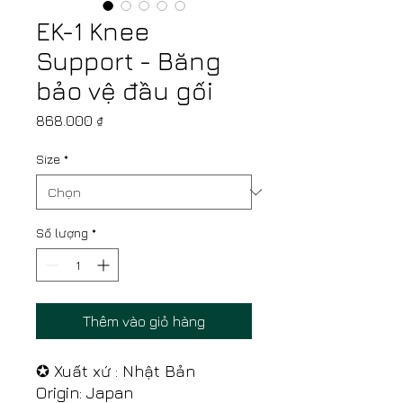
EK-1 Knee
Support - Băng
bảo vệ đầu gối
Giá
868.000 ₫
Size
*
Số lượng
*
Thêm vào giỏ hàng
✪ Xuất xứ : Nhật Bản
Origin: Japan