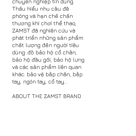
chuyên nghiệp tin dùng.
Thấu hiểu nhu cầu đề
phòng và hạn chế chấn
thương khi chơi thể thao,
ZAMST đã nghiên cứu và
phát triển những sản phẩm
chất lượng đến người tiêu
dùng: đồ bảo hộ cổ chân,
bảo hộ đầu gối, bảo hộ lưng
và các sản phẩm liên quan
khác: bảo vệ bắp chân, bắp
tay, ngón tay, cổ tay…
ABOUT THE ZAMST BRAND
ZAMST is a prestigious
sports brand popular in
Japan, sold worldwide,
started to be deployed to
consumers in 1993 and has