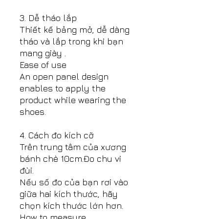
3. Dễ tháo lắp
Thiết kế bảng mở, dễ dàng
tháo và lắp trong khi bạn
mang giày .
Ease of use
An open panel design
enables to apply the
product while wearing the
shoes.
4. Cách đo kích cỡ
Trên trung tâm của xương
bánh chè 10cm.Đo chu vi
đùi.
Nếu số đo của bạn rơi vào
giữa hai kích thước, hãy
chọn kích thước lớn hơn.
How to measure