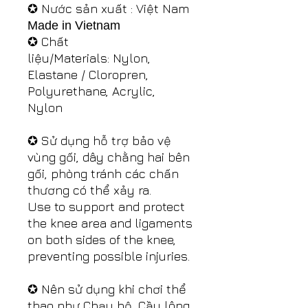
✪ Nước sản xuất : Việt Nam
Made in Vietnam
✪ Chất
liệu/Materials: Nylon,
Elastane / Cloropren,
Polyurethane, Acrylic,
Nylon
✪ Sử dụng hỗ trợ bảo vệ
vùng gối, dây chằng hai bên
gối, phòng tránh các chấn
thương có thể xảy ra.
Use to support and protect
the knee area and ligaments
on both sides of the knee,
preventing possible injuries.
✪ Nên sử dụng khi chơi thể
thao như Chạy bộ, Cầu lông,