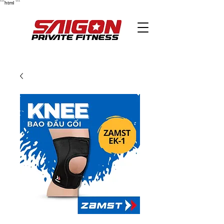
```html
```