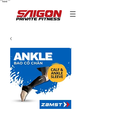
```html
```