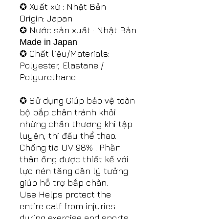
✪ Xuất xứ : Nhật Bản
Origin: Japan
✪ Nước sản xuất : Nhật Bản
Made in Japan
✪ Chất liệu/Materials:
Polyester, Elastane /
Polyurethane
✪ Sử dụng Giúp bảo vệ toàn
bộ bắp chân tránh khỏi
những chấn thương khi tập
luyện, thi đấu thể thao.
Chống tia UV 98% . Phần
thân ống được thiết kế với
lực nén tăng dần lý tưởng
giúp hỗ trợ bắp chân.
Use Helps protect the
entire calf from injuries
during exercise and sports