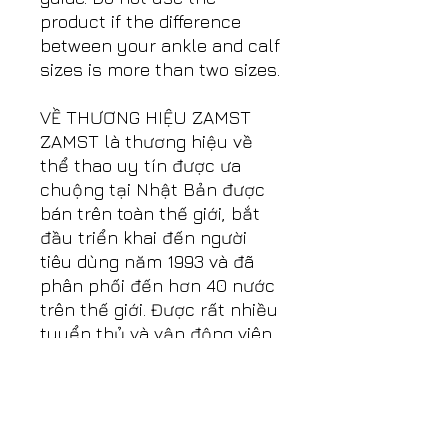
product if the difference
between your ankle and calf
sizes is more than two sizes.
VỀ THƯƠNG HIỆU ZAMST
ZAMST là thương hiệu về
thể thao uy tín được ưa
chuộng tại Nhật Bản được
bán trên toàn thế giới, bắt
đầu triển khai đến người
tiêu dùng năm 1993 và đã
phân phối đến hơn 40 nước
trên thế giới. Được rất nhiều
tuyển thủ và vận động viên
từ bán chuyên nghiệp đến
chuyên nghiệp tin dùng.
Thấu hiểu nhu cầu đề
phòng và hạn chế chấn