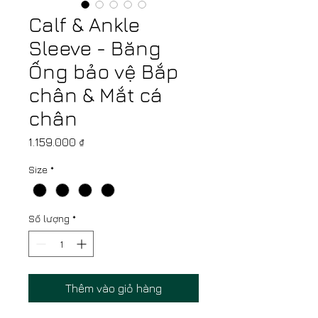
Calf & Ankle
Sleeve - Băng
Ống bảo vệ Bắp
chân & Mắt cá
chân
Giá
1.159.000 ₫
Size
*
Số lượng
*
Thêm vào giỏ hàng