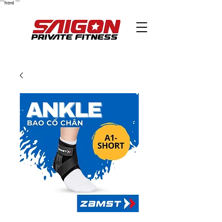
```html
```