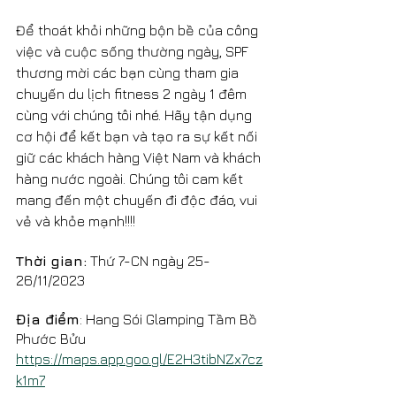
Để thoát khỏi những bộn bề của công 
việc và cuộc sống thường ngày, SPF 
thương mời các bạn cùng tham gia 
chuyến du lịch fitness 2 ngày 1 đêm 
cùng với chúng tôi nhé. Hãy tận dụng 
cơ hội để kết bạn và tạo ra sự kết nối 
giữ các khách hàng Việt Nam và khách 
hàng nước ngoài. Chúng tôi cam kết 
mang đến một chuyến đi độc đáo, vui 
vẻ và khỏe mạnh!!!!
Thời gian:
 Thứ 7-CN ngày 25-
26/11/2023
Địa điểm
: Hang Sói Glamping Tầm Bồ 
Phước Bửu 
https://maps.app.goo.gl/E2H3tibNZx7cz
k1m7