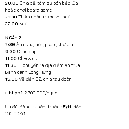
20:00 
Chia sẻ, tâm sự bên bếp lửa 
hoặc chơi board game
21:30 
Thiền ngắn trước khi ngủ
22:00 
Ngủ
NGÀY 2
7:30 
Ăn sáng, uống cafe, thư giãn
9:30 
Chèo sup
11:00 
Check out
11:30 
Di chuyển ra địa điểm ăn trưa: 
Bánh canh Long Hưng
15:00 
Về đến Q2, chia tay đoàn
Chi phí: 
2.709.000/người
Ưu đãi đăng ký sớm trước 
15/11 
giảm 
100.000đ 