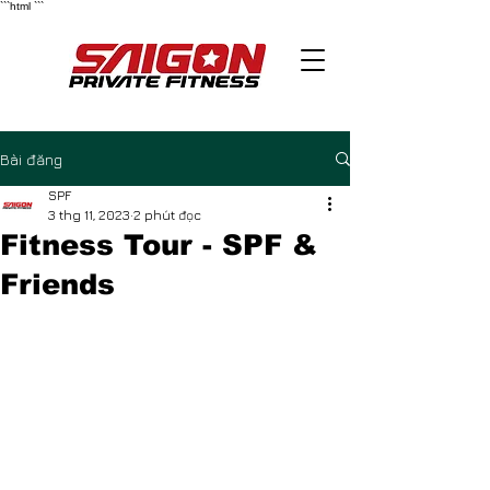
```html
```
Bài đăng
SPF
3 thg 11, 2023
2 phút đọc
Fitness Tour - SPF &
Friends