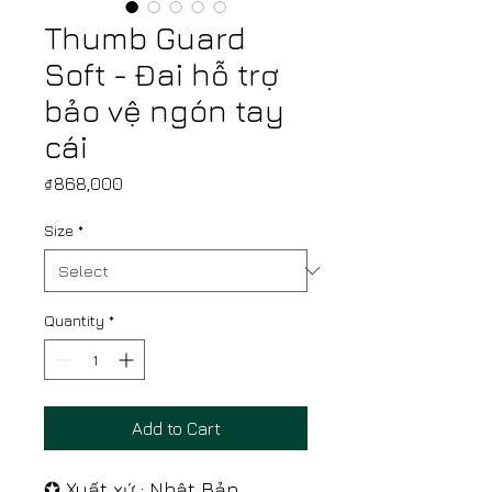
Thumb Guard
Soft - Đai hỗ trợ
bảo vệ ngón tay
cái
Price
₫868,000
Size
*
Quantity
*
Add to Cart
✪ Xuất xứ : Nhật Bản