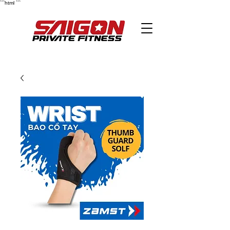
```html
```