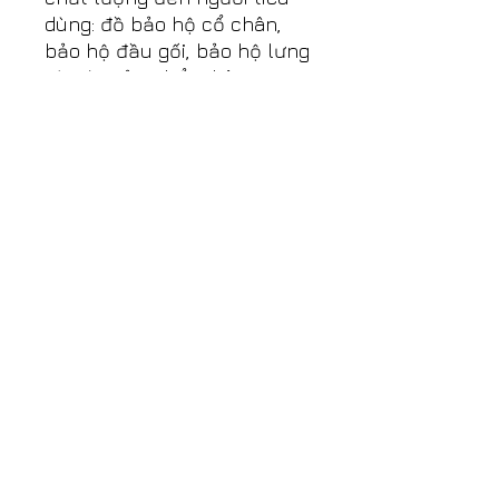
dùng: đồ bảo hộ cổ chân,
bảo hộ đầu gối, bảo hộ lưng
và các sản phẩm liên quan
khác: bảo vệ bắp chân, bắp
tay, ngón tay, cổ tay…
ABOUT THE ZAMST BRAND
ZAMST is a prestigious
sports brand popular in
Japan, sold worldwide,
started to be deployed to
consumers in 1993 and has
been distributed to more
than 40 countries around
the world. Trusted by many
players and athletes from
semi-professional to
professional.