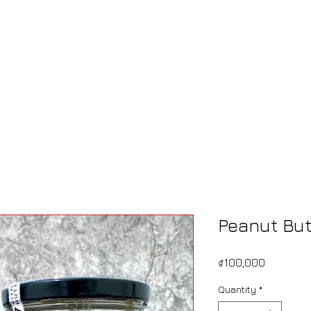
Peanut But
Price
₫100,000
Quantity
*