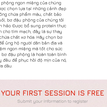
u phộng ngon miệng của chúng
được chọn lựa tại những cảnh đẹp
hông chứa phẩm màu, chất bảo
ối, bơ đậu phộng của chúng tôi
àn hảo. Được bổ sung protein thực
h cho tim mạch, đây là sự thay
chứa chất xơ hóa. Hãy chọn bơ
để ủng hộ người dân bản địa và
iệm ngon miệng mà tốt cho sức
g bơ đậu phộng là hoàn toàn bình
y đều để phục hồi độ mịn của nó,
ứa dầu.
YOUR FIRST SESSION IS FREE
Submit your information to register