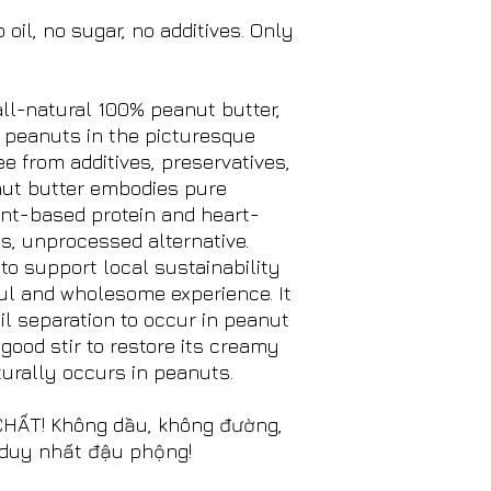
l, no sugar, no additives. Only
ll-natural 100% peanut butter,
 peanuts in the picturesque
e from additives, preservatives,
eanut butter embodies pure
nt-based protein and heart-
ous, unprocessed alternative.
to support local sustainability
rful and wholesome experience. It
il separation to occur in peanut
a good stir to restore its creamy
turally occurs in peanuts.
ẤT! Không dầu, không đường,
 duy nhất đậu phộng!