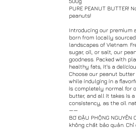
500g
PURE PEANUT BUTTER! No oi
peanuts!
Introducing our premium a
born from locally sourced
landscapes of Vietnam. Fre
sugar, oil, or salt, our p
goodness. Packed with pla
healthy fats, it's a delici
Choose our peanut butter 
while indulging in a flavo
is completely normal for o
butter, and all it takes is 
consistency, as the oil na
——
BƠ ĐẬU PHỘNG NGUYÊN CH
không chất bảo quản. Chỉ