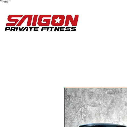
```html
```